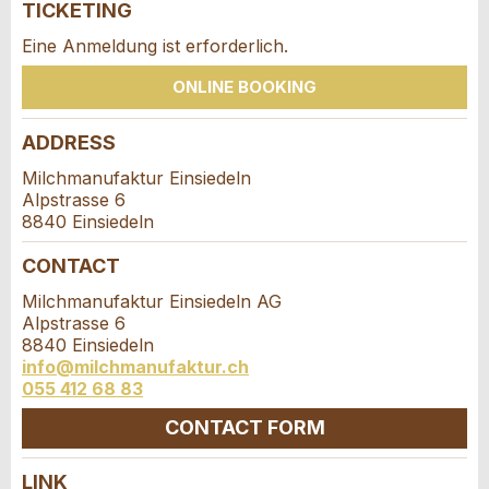
TICKETING
* Entry required
Additional address line:
Eine Anmeldung ist erforderlich.
RECOMMEND THE AD
ONLINE BOOKING
Nachricht
Close
Street and no. *:
ADDRESS
Milchmanufaktur Einsiedeln
Alpstrasse 6
ZIP / City *:
8840 Einsiedeln
* Entry required
CONTACT
E-mail *:
For reasons of quality assurance a copy of this
Milchmanufaktur Einsiedeln AG
Alpstrasse 6
email will be sent to guidle
8840 Einsiedeln
info@milchmanufaktur.ch
Phone *:
WRITE MESSAGE
055 412 68 83
Close
CONTACT FORM
Message:
LINK