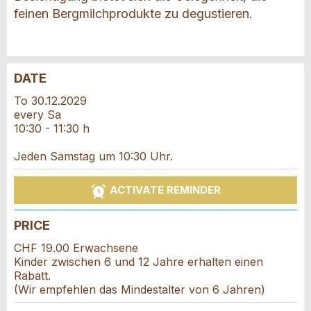
feinen Bergmilchprodukte zu degustieren.
DATE
Report ad
Recommend the ad
To 30.12.2029
every Sa
Reservation
10:30 - 11:30 h
Your feedback is greatly appreciated!
Recommend this ad to friends.
Jeden Samstag um 10:30 Uhr.
Event date *:
General Feedback
Number of participants *:
Ad is outdated
ACTIVATE REMINDER
Ad is incomplete
PRICE
First name / Last name *:
CHF 19.00 Erwachsene
Kinder zwischen 6 und 12 Jahre erhalten einen
Rabatt.
Company / organisation:
(Wir empfehlen das Mindestalter von 6 Jahren)