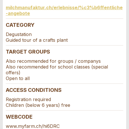
Contact
milchmanufaktur.ch/erlebnisse/%c3%b6ffentliche
* Mandatory field
-angebote
For reasons of quality assurance a copy of this email
Write a message for all people to contact for
was sent to guidle.
CATEGORY
this ad.
Degustation
Guided tour of a crafts plant
CLOSE
TARGET GROUPS
SIGN UP
Also recommended for groups / companys
Also recommended for school classes (special
offers)
Open to all
ACCESS CONDITIONS
Adresse
Registration required
Children (below 6 years) free
WEBCODE
www.myfarm.ch/hi6DRC