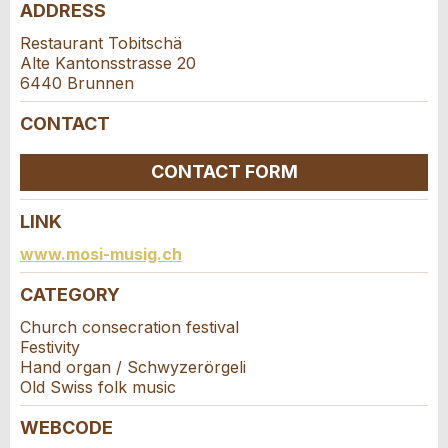
Number of participants *:
ADDRESS
Ad is outdated
Ad is incomplete
Restaurant Tobitschä
Alte Kantonsstrasse 20
First name / Last name *:
6440 Brunnen
CONTACT
Company / organisation:
CONTACT FORM
* Entry required
LINK
Additional address line:
Contact
www.mosi-musig.ch
RECOMMEND THE AD
CATEGORY
Write a message for all people to contact for
Nachricht
Close
Street and no. *:
this ad.
Church consecration festival
Festivity
Hand organ / Schwyzerörgeli
ZIP / City *:
Old Swiss folk music
WEBCODE
* Entry required