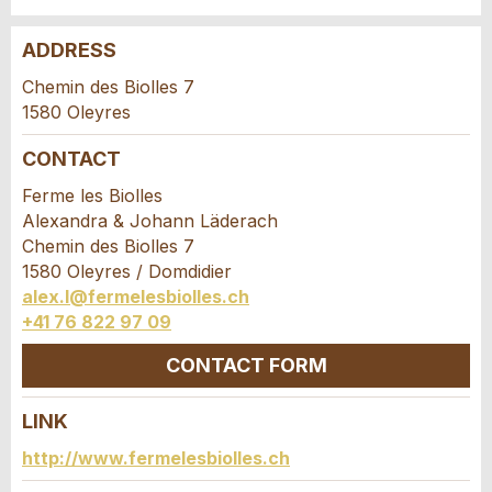
ADDRESS
Report ad
Recommend the ad
Chemin des Biolles 7
1580 Oleyres
Your feedback is greatly appreciated!
Recommend this ad to friends.
CONTACT
General Feedback
Ferme les Biolles
Ad is outdated
Alexandra & Johann Läderach
Ad is incomplete
Chemin des Biolles 7
1580 Oleyres / Domdidier
alex.l@fermelesbiolles.ch
+41 76 822 97 09
CONTACT FORM
LINK
* Entry required
Contact
http://www.fermelesbiolles.ch
RECOMMEND THE AD