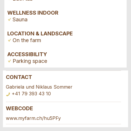
WELLNESS INDOOR
Sauna
LOCATION & LANDSCAPE
On the farm
ACCESSIBILITY
Parking space
CONTACT
Report ad
Recommend the ad
Gabriela und Niklaus Sommer
+41 79 393 43 10
Your feedback is greatly appreciated!
Recommend this ad to friends.
WEBCODE
Booking request
General Feedback
www.myfarm.ch/hu5PFy
Ad is outdated
Ad is incomplete
Write a message for all people to contact for