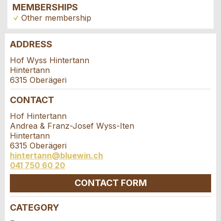
MEMBERSHIPS
Other membership
ADDRESS
Report ad
Recommend the ad
Hof Wyss Hintertann
Hintertann
Reservation
6315 Oberägeri
Your feedback is greatly appreciated!
Recommend this ad to friends.
CONTACT
Event date *:
General Feedback
Hof Hintertann
Number of participants *:
Ad is outdated
Andrea & Franz-Josef Wyss-Iten
Ad is incomplete
Hintertann
6315 Oberägeri
First name / Last name *:
hintertann@bluewin.ch
041 750 60 20
CONTACT FORM
Company / organisation:
CATEGORY
Contact