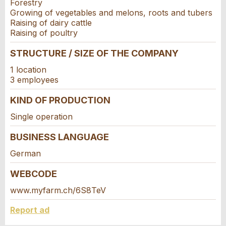
* Entry required
Forestry
Additional address line:
Growing of vegetables and melons, roots and tubers
RECOMMEND THE AD
Raising of dairy cattle
Write a message for all people to contact for
Raising of poultry
this ad.
Nachricht
Close
Street and no. *:
STRUCTURE / SIZE OF THE COMPANY
1 location
3 employees
ZIP / City *:
KIND OF PRODUCTION
* Entry required
Single operation
E-mail *:
For reasons of quality assurance a copy of this
BUSINESS LANGUAGE
email will be sent to guidle
Adresse
German
Phone *:
WRITE MESSAGE
WEBCODE
Close
www.myfarm.ch/6S8TeV
Message:
Report ad