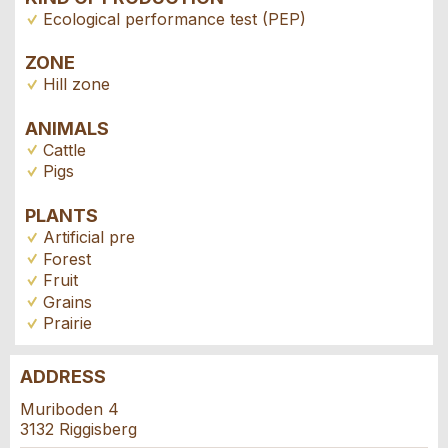
Ecological performance test (PEP)
ZONE
Hill zone
ANIMALS
Cattle
Pigs
PLANTS
Artificial pre
Forest
Fruit
Grains
Prairie
ADDRESS
Report ad
Recommend the ad
Muriboden 4
3132 Riggisberg
Reservation