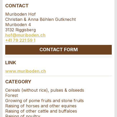
Your feedback is greatly appreciated!
Recommend this ad to friends.
CONTACT
Event date *:
Muriboden Hof
General Feedback
Christian & Anna Böhlen Gutknecht
Number of participants *:
Ad is outdated
Muriboden 4
Ad is incomplete
3132 Riggisberg
hof@muriboden.ch
First name / Last name *:
+41 79 221 59 1
CONTACT FORM
Company / organisation:
LINK
Contact
www.muriboden.ch
* Entry required
Additional address line:
CATEGORY
Write a message for all people to contact for
RECOMMEND THE AD
this ad.
Cereals (without rice), pulses & oilseeds
Forest
Nachricht
Close
Street and no. *:
Growing of pome fruits and stone fruits
Raising of horses and other equines
Raising of other cattle and buffaloes
Raising of poultry