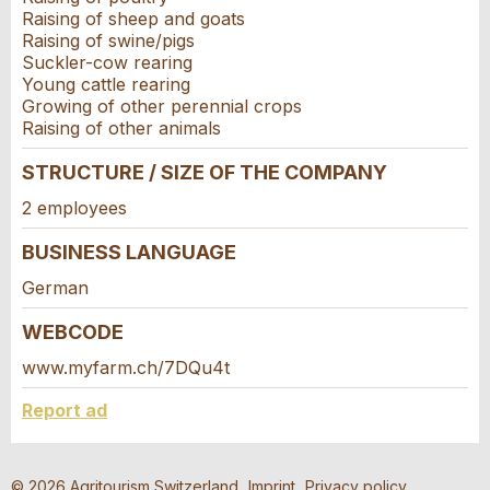
ZIP / City *:
Raising of sheep and goats
Raising of swine/pigs
* Entry required
Suckler-cow rearing
Young cattle rearing
E-mail *:
For reasons of quality assurance a copy of this
Growing of other perennial crops
email will be sent to guidle
Adresse
Raising of other animals
Phone *:
WRITE MESSAGE
STRUCTURE / SIZE OF THE COMPANY
2 employees
Close
Message:
BUSINESS LANGUAGE
German
WEBCODE
* Mandatory field
For reasons of quality assurance a copy of this email
www.myfarm.ch/7DQu4t
was sent to guidle.
Report ad
Nachricht
CLOSE
© 2026 Agritourism Switzerland
Imprint
Privacy policy