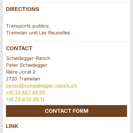
Your feedback is greatly appreciated!
Recommend this ad to friends.
DIRECTIONS
General Feedback
Ad is outdated
Transports publics:
Ad is incomplete
Tramelan und Les Reussilles
CONTACT
Scheidegger-Ranch
Peter Scheidegger
Rière Jorat 2
2720 Tramelan
peter@scheidegger-ranch.ch
* Entry required
+41 32 487 44 65
RECOMMEND THE AD
+41 79 670 88 11
CONTACT FORM
Nachricht
Close
LINK