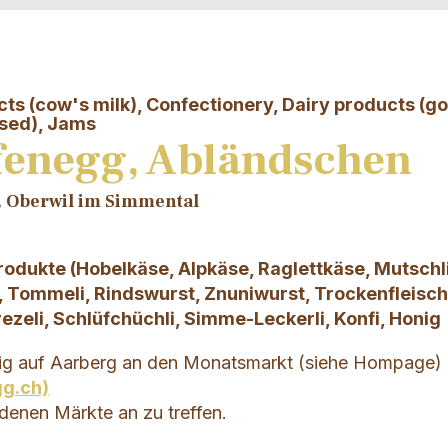
ts (cow's milk), Confectionery, Dairy products (go
ssed), Jams
fenegg, Abländschen
t, Oberwil im Simmental
odukte (Hobelkäse, Alpkäse, Raglettkäse, Mutschl
, Tommeli, Rindswurst, Znuniwurst, Trockenfleisch
zeli, Schlüfchüchli, Simme-Leckerli, Konfi, Honig
ig auf Aarberg an den Monatsmarkt (siehe Hompage)
gg.ch)
denen Märkte an zu treffen.