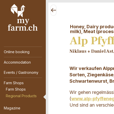
Honey, Dairy produc
milk), Meat (proce
Alp Pfyf
Niklaus + Daniel As
Online booking
Accommodation
Wir verkaufen Alppr
Events / Gastronomy
Sorten, Ziegenkäse
Schwartenwurst, Bre
Farm Shops
Farm Shops
Wir gehen regelmäss
Regional Products
(
www.alp-pfyffene
Und sind an verschie
Magazine