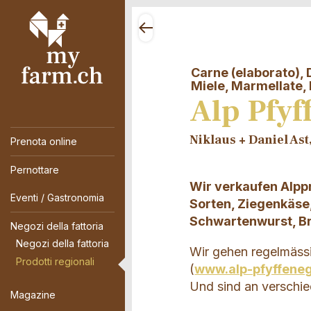
Carne (elaborato), D
Miele, Marmellate, P
Alp Pfyf
Niklaus + Daniel As
Prenota online
Pernottare
Wir verkaufen Alppr
Eventi / Gastronomia
Sorten, Ziegenkäse
Schwartenwurst, Bre
Negozi della fattoria
Negozi della fattoria
Wir gehen regelmäss
Prodotti regionali
(
www.alp-pfyffene
Und sind an verschie
Magazine