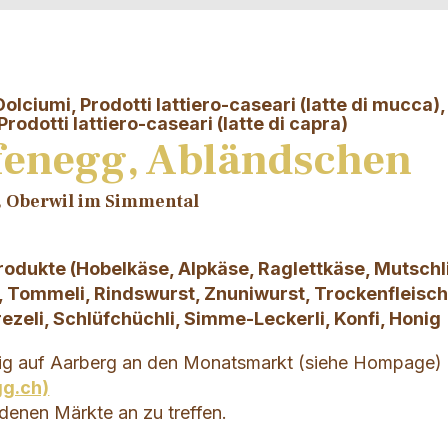
olciumi, Prodotti lattiero-caseari (latte di mucca),
rodotti lattiero-caseari (latte di capra)
fenegg, Abländschen
t, Oberwil im Simmental
odukte (Hobelkäse, Alpkäse, Raglettkäse, Mutschl
, Tommeli, Rindswurst, Znuniwurst, Trockenfleisch
zeli, Schlüfchüchli, Simme-Leckerli, Konfi, Honig
ig auf Aarberg an den Monatsmarkt (siehe Hompage)
gg.ch)
denen Märkte an zu treffen.