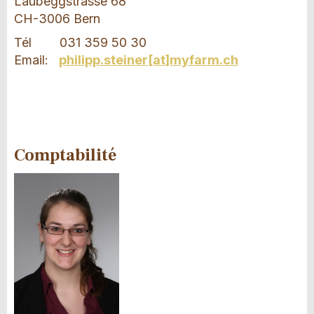
Laubeggstrasse 68
CH-3006 Bern
Tél 031 359 50 30
Email:
philipp.steiner[at]myfarm.ch
Comptabilité