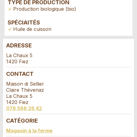
TYPE DE PRODUCTION
Production biologique (bio)
SPÉCIAITÉS
Huile de cuisson
ADRESSE
Annonces répréhensibles
Recommander l'annonce
La Chaux 5
1420 Fiez
Réservation
Vos commentaires sont grandement appréciés!
Recommandez cette annonce à des amis.
CONTACT
Date de l'événement *:
Maison di Sellier
Commentaires généraux
Claire Thévenaz
Nombre de participants *:
Cette annonce n'est plus valable
La Chaux 5
Annonce incomplète
1420 Fiez
076 566 26 42
Prénom / Nom *:
CATÉGORIE
Contact
Magasin à la ferme
Entreprise / organisation: