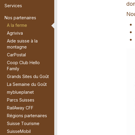
dom
Services
Nou
Nos partenaires
A la ferme
Agriviva
Aide suisse à la
montagne
CarPostal
Coop Club Hello
Family
Grands Sites du Goût
La Semaine du Goût
myblueplanet
Parcs Suisses
RailAway CFF
Régions partenaires
Suisse Tourisme
SuisseMobil