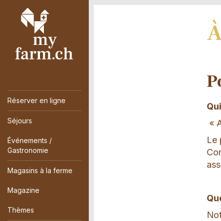
À
P
Réserver en ligne
Qu
Séjours
« A
Le 
Événements /
Gastronomie
Com
ass
Magasins à la ferme
Magazine
Que
Thèmes
Not