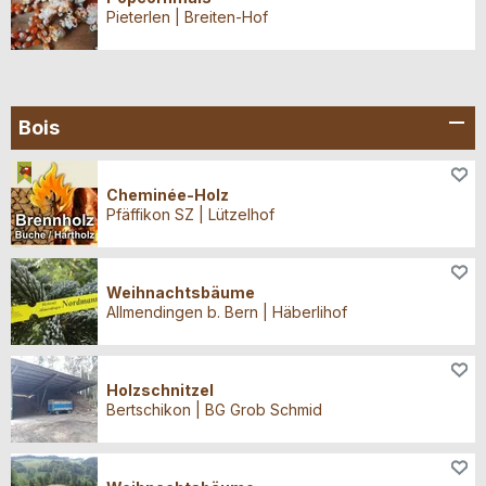
Pieterlen | Breiten-Hof
Bois
Bois
Cheminée-Holz
Pfäffikon SZ | Lützelhof
Bois
Weihnachtsbäume
Allmendingen b. Bern | Häberlihof
Bois
Holzschnitzel
Bertschikon | BG Grob Schmid
Bois