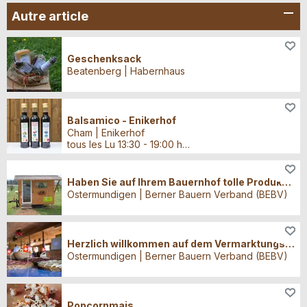
Autre article
Autre article, Oeufs, Produits laitiers, Viande, poisson
Geschenksack
Beatenberg | Habernhaus
Autre article
Balsamico - Enikerhof
Cham | Enikerhof
tous les Lu 13:30 - 19:00 heures | tous les Ma, Me, Je 08:30 - 12:00 heures | tous les Ma, Me, Ve 13:30 - 19:00 heures | tous les Sa 08:30 - 15:00 heures
Autre article
Haben Sie auf Ihrem Bauernhof tolle Produkte, Angebote und Erlebnisse?
Ostermundigen | Berner Bauern Verband (BEBV)
Autre article
Herzlich willkommen auf dem Vermarktungs-Portal der Berner Bauernhöfe
Ostermundigen | Berner Bauern Verband (BEBV)
Autre article
Popcornmais