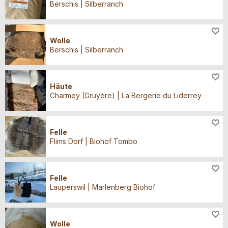
Berschis | Silberranch
Animaux
Wolle
Berschis | Silberranch
Animaux
Häute
Charmey (Gruyère) | La Bergerie du Liderrey
Animaux
Felle
Flims Dorf | Biohof Tombo
Animaux
Felle
Lauperswil | Marlenberg Biohof
Animaux
Wolle