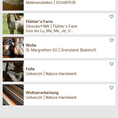
Mettmenstetten | SCHAFPUR
Animaux, Boissons, Cadeaux, artisanat, Fruits, baies
Flühler's Farm
Oberdorf NW | Flühler's Farm
tous les Lu, Ma, Me, Je, Ve, Sa 08:00 - 11:00 heures
Animaux
Wolle
St. Margrethen SG | Grenzland (Balishof)
Animaux
Felle
Uebeschi | Natura-Handwerk
Animaux
Wollverarbeitung
Uebeschi | Natura-Handwerk