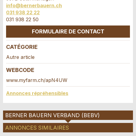
info@bernerbauern.ch
031 938 22 22
031 938 22 50
FORMULAIRE DE CONTACT
* Saisie nécessaire
CATÉGORIE
Contact
Autre article
RECOMMANDER L'ANNONCE
Composez un message à la personne de
WEBCODE
Nachricht
Fermer
contact pour cette annonce .
www.myfarm.ch/apN4UW
Annonces répréhensibles
* Saisie nécessaire
BERNER BAUERN VERBAND (BEBV)
Pour des raisons d'assurance qualité une copie
ANNONCES SIMILAIRES
de l'e-mail est transmise à guidle