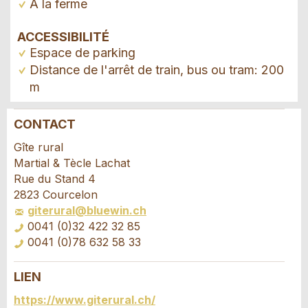
À la ferme
ACCESSIBILITÉ
Espace de parking
Distance de l'arrêt de train, bus ou tram: 200
m
CONTACT
Annonces répréhensibles
Recommander l'annonce
Gîte rural
Martial & Tècle Lachat
Vos commentaires sont grandement appréciés!
Recommandez cette annonce à des amis.
Rue du Stand 4
2823 Courcelon
giterural@bluewin.ch
Commentaires généraux
0041 (0)32 422 32 85
Cette annonce n'est plus valable
0041 (0)78 632 58 33
Annonce incomplète
LIEN
Demande de réservation
https://www.giterural.ch/