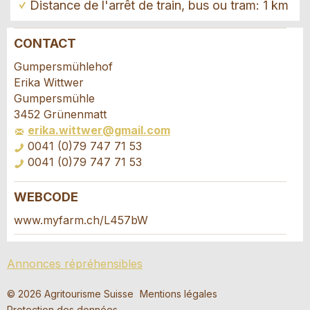
Distance de l'arrêt de train, bus ou tram: 1 km
CONTACT
Annonces répréhensibles
Recommander l'annonce
Gumpersmühlehof
Erika Wittwer
Vos commentaires sont grandement appréciés!
Recommandez cette annonce à des amis.
Gumpersmühle
3452 Grünenmatt
erika.wittwer@gmail.com
Commentaires généraux
0041 (0)79 747 71 53
Cette annonce n'est plus valable
0041 (0)79 747 71 53
Annonce incomplète
WEBCODE
Demande de réservation
www.myfarm.ch/L457bW
Composez un message à la personne de
Annonces répréhensibles
contact pour cette annonce .
* Saisie nécessaire
© 2026 Agritourisme Suisse
Mentions légales
Accès *
Protection des données