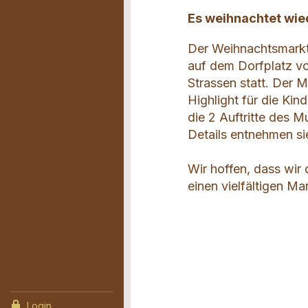
Es weihnachtet wied
Der Weihnachtsmarkt 
auf dem Dorfplatz v
Strassen statt. Der M
Highlight für die Kin
die 2 Auftritte des M
Details entnehmen s
Wir hoffen, dass wir
einen vielfältigen Ma
Contact
Annonce
Recomma
Réserva
Login