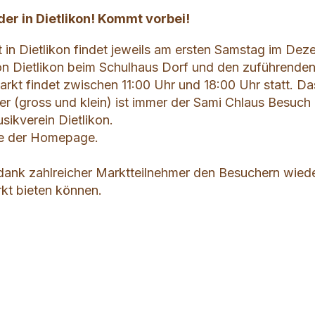
er in Dietlikon! Kommt vorbei!
in Dietlikon findet jeweils am ersten Samstag im De
on Dietlikon beim Schulhaus Dorf und den zuführende
arkt findet zwischen 11:00 Uhr und 18:00 Uhr statt. Da
der (gross und klein) ist immer der Sami Chlaus Besuch
usikverein Dietlikon.
ie der Homepage.
 dank zahlreicher Marktteilnehmer den Besuchern wied
rkt bieten können.
s répréhensibles
nder l'annonce
tion