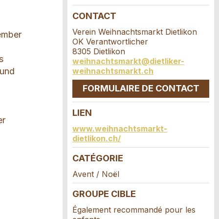
CONTACT
Verein Weihnachtsmarkt Dietlikon
zember
OK Verantwortlicher
n
8305 Dietlikon
s
weihnachtsmarkt@dietliker-
weihnachtsmarkt.ch
 und
FORMULAIRE DE CONTACT
LIEN
er
www.weihnachtsmarkt-
dietlikon.ch/
CATÉGORIE
Avent / Noël
GROUPE CIBLE
Également recommandé pour les