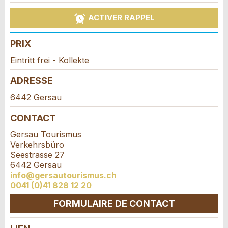
Vos commentaires sont grandement appréciés!
Recommandez cette annonce à des amis.
ACTIVER RAPPEL
Date de l'événement *:
Commentaires généraux
Nombre de participants *:
PRIX
Cette annonce n'est plus valable
Annonce incomplète
Eintritt frei - Kollekte
Prénom / Nom *:
ADRESSE
6442 Gersau
CONTACT
Entreprise / organisation:
Gersau Tourismus
Verkehrsbüro
* Saisie nécessaire
Seestrasse 27
Complément d'adresse:
6442 Gersau
RECOMMANDER L'ANNONCE
info@gersautourismus.ch
0041 (0)41 828 12 20
Nachricht
Fermer
Rue et N° *:
FORMULAIRE DE CONTACT