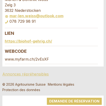
Vos commentaires sont grandement appréciés!
Recommandez cette annonce à des amis.
Zelg 3
3632 Niederstocken
mar-len.weiss@outlook.com
Commentaires généraux
078 729 98 91
Cette annonce n'est plus valable
Annonce incomplète
LIEN
Demande de réservation
https://biohof-gehrig.ch/
Composez un message à la personne de
WEBCODE
contact pour cette annonce .
www.myfarm.ch/2vEsXF
* Saisie nécessaire
Accès *
Annonces répréhensibles
Ouvrir
RECOMMANDER L'ANNONCE
un
Départ
AOÛT
2026
© 2026 Agritourisme Suisse
Mentions légales
calendri
Ouvrir
Protection des données
Nachricht
Fermer
Lu
Ma
Me
Je
Ve
Sa
Di
un
AOÛT
2026
calendri
DEMANDE DE RÉSERVATION
27
Lu
Ma
28
Me
29
30
Je
Ve
31
Sa
1
Di
2