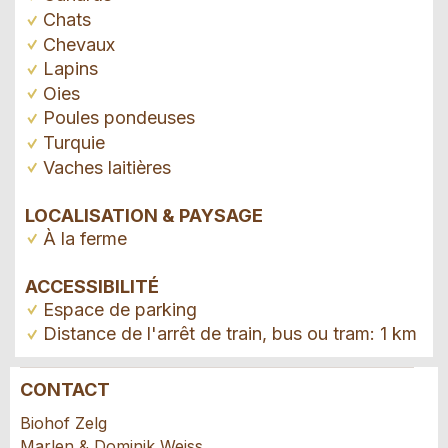
Chats
Chevaux
Lapins
Oies
Poules pondeuses
Turquie
Vaches laitières
LOCALISATION & PAYSAGE
À la ferme
ACCESSIBILITÉ
Espace de parking
Distance de l'arrêt de train, bus ou tram: 1 km
CONTACT
Annonces répréhensibles
Recommander l'annonce
Biohof Zelg
Marlen & Dominik Weiss