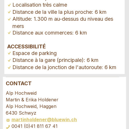
Localisation très calme
Distance de la ville la plus proche: 6 km
Altitude: 1.300 m au-dessus du niveau des
mers
Distance aux commerces: 6 km
ACCESSIBILITÉ
Espace de parking
Distance à la gare (principale): 6 km
Distance de la jonction de l'autoroute: 6 km
CONTACT
Annonces répréhensibles
Recommander l'annonce
Alp Hochweid
Martin & Erika Holdener
Vos commentaires sont grandement appréciés!
Recommandez cette annonce à des amis.
Alp Hochweid, Haggen
6430 Schwyz
martinholdener@bluewin.ch
Commentaires généraux
0041 (0)41 811 67 41
Cette annonce n'est plus valable