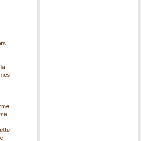
a
s
ers
e
la
nnes
erme.
mme
ette
de