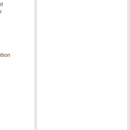
nt
e
ition