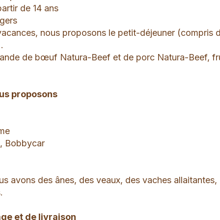
 partir de 14 ans
égers
vacances, nous proposons le petit-déjeuner (compris 
.
viande de bœuf Natura-Beef et de porc Natura-Beef, fr
ous proposons
rme
s, Bobbycar
us avons des ânes, des veaux, des vaches allaitantes,
.
e et de livraison