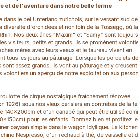
 et de l'aventure dans notre belle ferme
e dans le bel Unterland zurichois, sur le versant sud de
sa diversité d'orchidées et non loin de la Tössegg, où l
e Rhin. Nos deux ânes "Maxim" et "Sämy" sont toujour
es visiteurs, petits et grands. Ils se promènent volonti
ches mères avec leurs veaux et le taureau vivent en
sont tous les jours au pâturage. Lorsque les porcelets d
 sont assez grands, ils vont au pâturage et y creusent 
s volontiers un aperçu de notre exploitation aux perso
roulotte de cirque nostalgique fraîchement rénovée
n 1926) sous nos vieux cerisiers en contrebas de la f
t de 140x200cm et d'un canapé qui peut être utilisé co
40x150cm) pour les enfants. Dormez bien et profitez le
uner paysan simple dans le wagon idyllique. La kitchen
chine Nespresso, d'un réchaud à thé, de vaisselle et 