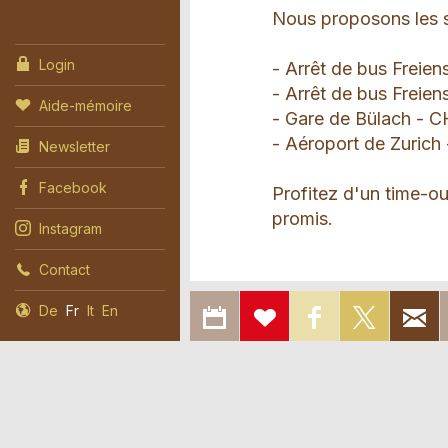
Nous proposons les s
Login
- Arrêt de bus Freiens
- Arrêt de bus Freien
Aide-mémoire
- Gare de Bülach - C
- Aéroport de Zurich
Newsletter
Facebook
Profitez d'un time-ou
promis.
Instagram
Contact
Note : Ce texte a été
EXPORTER
AJOUTER
PARTAGER
PARTA
De
Fr
It
En
par un traducteur hum
DANS LE
A L'AIDE-
SUR
SUR
CALENDRIER
MÉMOIRE
FACEBOOK
DÉTAILS
DISPONIBILITÉ