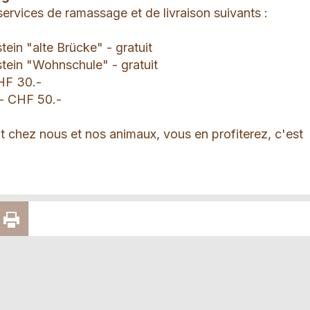
ervices de ramassage et de livraison suivants :
tein "alte Brücke" - gratuit
stein "Wohnschule" - gratuit
HF 30.-
 - CHF 50.-
t chez nous et nos animaux, vous en profiterez, c'est
 traduit par un logiciel de traduction automatique et no
GER
RECOMMANDER
IMPRIMER
ain. Il peut contenir des erreurs de traduction.
 X
PAR E-MAIL
LA PAGE
PRIX