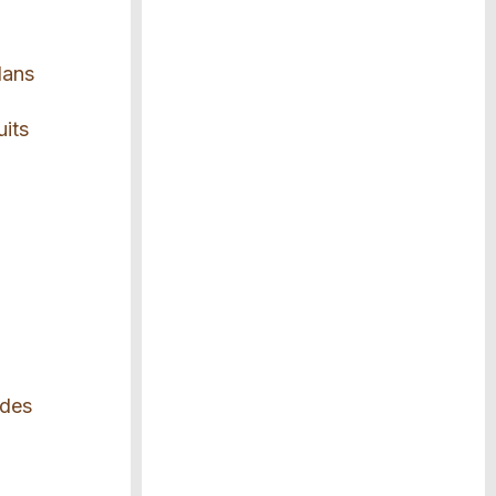
dans
uits
 des