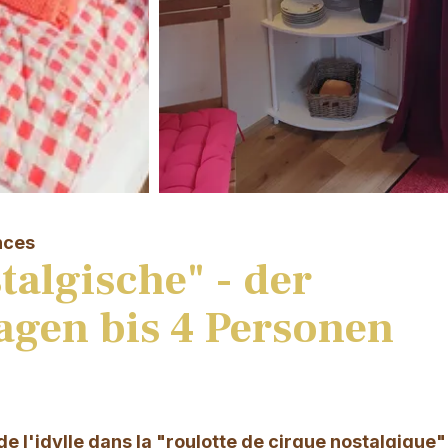
nces
talgische" - der
gen bis 4 Personen
de l'idylle dans la "roulotte de cirque nostalgique"