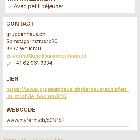
Avec petit déjeuner
CONTACT
Annonces répréhensibles
Recommander l'annonce
gruppenhaus.ch
Samstagernstrasse20
Vos commentaires sont grandement appréciés!
Recommandez cette annonce à des amis.
8832 Wollerau
vermittlung@gruppenhaus.ch
+41 62 961 3334
Commentaires généraux
Cette annonce n'est plus valable
LIEN
Annonce incomplète
Demande de réservation
https://www.gruppenhaus.ch/de/haus/schlafen_
im_stroh/le_bochet/826
Composez un message à la personne de
WEBCODE
contact pour cette annonce .
www.myfarm.ch/q3Nf5F
Accès *
* Saisie nécessaire
Ouvrir
Annonces répréhensibles