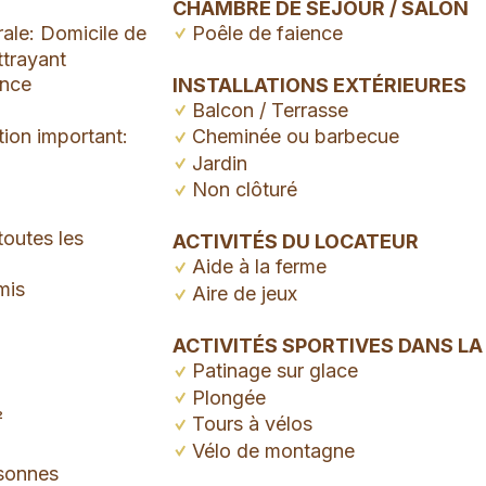
CHAMBRE DE SÉJOUR / SALON
rale: Domicile de
Poêle de faience
ttrayant
ance
INSTALLATIONS EXTÉRIEURES
Balcon / Terrasse
tion important:
Cheminée ou barbecue
Jardin
Non clôturé
toutes les
ACTIVITÉS DU LOCATEUR
Aide à la ferme
mis
Aire de jeux
ACTIVITÉS SPORTIVES DANS LA
Patinage sur glace
Plongée
²
Tours à vélos
Vélo de montagne
sonnes