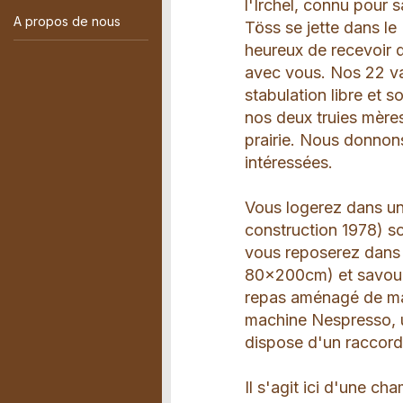
l'Irchel, connu pour 
A propos de nous
Töss se jette dans l
heureux de recevoir d
avec vous. Nos 22 va
stabulation libre et 
nos deux truies mères
prairie. Nous donnon
intéressées.
Vous logerez dans un
construction 1978) so
vous reposerez dans l
80x200cm) et savoure
repas aménagé de man
machine Nespresso, un
dispose d'un raccord
Il s'agit ici d'une c