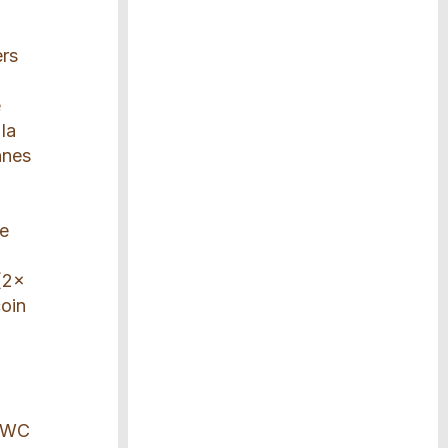
a
s
ers
e
la
nnes
de
 (2x
coin
e WC