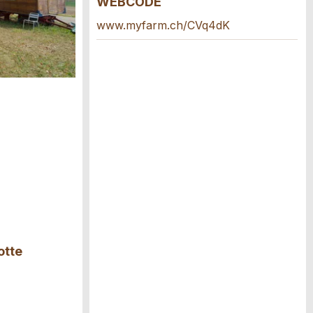
WEBCODE
www.myfarm.ch/CVq4dK
otte