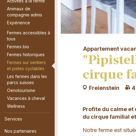
Activités à la ferme
Animaux de
compagnie admis
Expérience
Fermes accessibles à
tous
Fermes bio
Appartement vaca
"Pipistel
Fermes historiques
Fermes sur sentiers
et pistes cyclables
cirque f
Les fermes dans les
parcs suisses
Freienstein
4
Oenotourisme
Vacances à cheval
Wellness
Profite du calme et d
du cirque familial e
Services
Notre ferme est situé
Nos partenaires