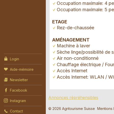
Occupation maximale: 4 p
Occupation maximale: 5 p
ETAGE
Rez-de-chaussée
AMÉNAGEMENT
Machine à laver
Sèche linge/possibilité de
Air non-conditionné
Login
Chauffage électrique / Four
Aide-mémoire
Accès Internet
Accès Internet: WLAN / Wi
Newsletter
Facebook
Annonces répréhensibles
Instagram
Demande
Annonce
Recomma
© 2026 Agritourisme Suisse
Mentions 
Contact