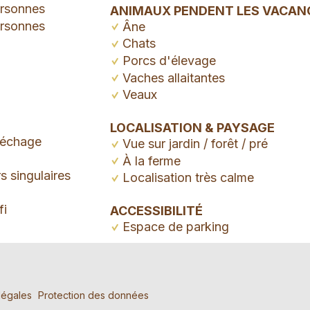
ersonnes
ANIMAUX PENDENT LES VACAN
ersonnes
Âne
Chats
Porcs d'élevage
Vaches allaitantes
Veaux
LOCALISATION & PAYSAGE
 séchage
Vue sur jardin / forêt / pré
À la ferme
s singulaires
Localisation très calme
fi
ACCESSIBILITÉ
Espace de parking
 de réservation
s répréhensibles
nder l'annonce
légales
Protection des données