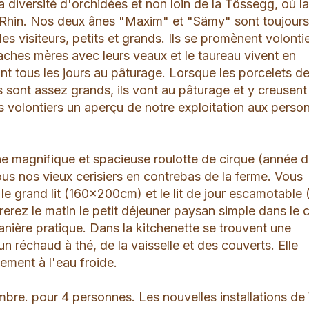
sa diversité d'orchidées et non loin de la Tössegg, où l
e Rhin. Nos deux ânes "Maxim" et "Sämy" sont toujour
es visiteurs, petits et grands. Ils se promènent volonti
ches mères avec leurs veaux et le taureau vivent en
sont tous les jours au pâturage. Lorsque les porcelets d
 sont assez grands, ils vont au pâturage et y creusent 
s volontiers un aperçu de notre exploitation aux perso
e magnifique et spacieuse roulotte de cirque (année 
us nos vieux cerisiers en contrebas de la ferme. Vous
e grand lit (160x200cm) et le lit de jour escamotable
rez le matin le petit déjeuner paysan simple dans le 
ière pratique. Dans la kitchenette se trouvent une
 réchaud à thé, de la vaisselle et des couverts. Elle
ement à l'eau froide.
hambre. pour 4 personnes. Les nouvelles installations d