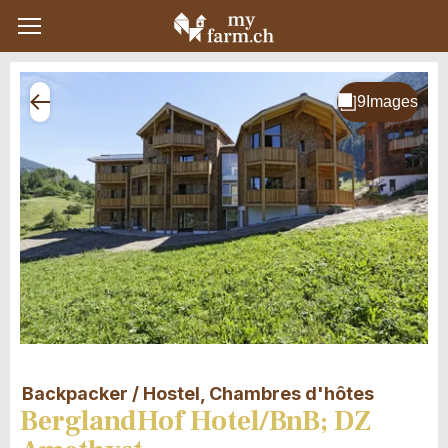
Backpacker / Hostel, Chambres d'hôtes
BerglandHof Hotel/BnB; DZ