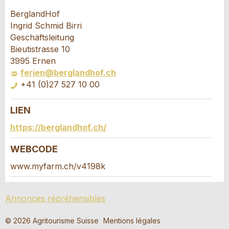
Annonces répréhensibles
Recommander l'annonce
BerglandHof
Ingrid Schmid Birri
Vos commentaires sont grandement appréciés!
Recommandez cette annonce à des amis.
Geschäftsleitung
Bieutistrasse 10
3995 Ernen
Commentaires généraux
ferien@berglandhof.ch
Cette annonce n'est plus valable
+41 (0)27 527 10 00
Annonce incomplète
LIEN
Demande de réservation
https://berglandhof.ch/
Composez un message à la personne de
WEBCODE
contact pour cette annonce .
www.myfarm.ch/v4198k
* Saisie nécessaire
Accès *
Annonces répréhensibles
RECOMMANDER L'ANNONCE
Ouvrir
un
Départ
AOÛT
2026
© 2026 Agritourisme Suisse
Mentions légales
Nachricht
Fermer
calendri
Ouvrir