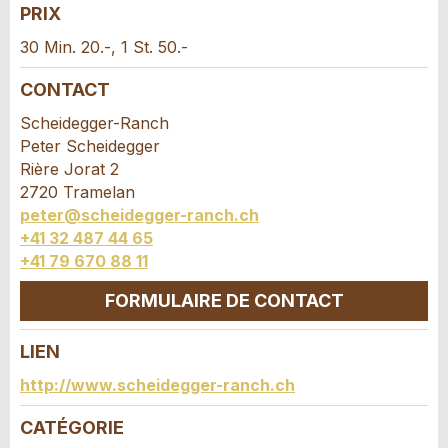
PRIX
30 Min. 20.-, 1 St. 50.-
CONTACT
Scheidegger-Ranch
* Saisie nécessaire
Peter Scheidegger
Rière Jorat 2
RECOMMANDER L'ANNONCE
2720 Tramelan
peter@scheidegger-ranch.ch
Nachricht
Fermer
+41 32 487 44 65
+41 79 670 88 11
FORMULAIRE DE CONTACT
LIEN
* Saisie nécessaire
Contact
http://www.scheidegger-ranch.ch
Pour des raisons d'assurance qualité une copie
de l'e-mail est transmise à guidle
Composez un message à la personne de
CATÉGORIE