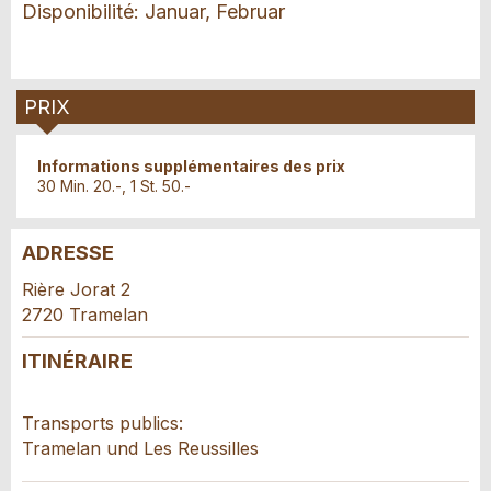
Disponibilité: Januar, Februar
PRIX
Informations supplémentaires des prix
30 Min. 20.-, 1 St. 50.-
ADRESSE
Annonces répréhensibles
Recommander l'annonce
Rière Jorat 2
2720 Tramelan
Vos commentaires sont grandement appréciés!
Recommandez cette annonce à des amis.
ITINÉRAIRE
Commentaires généraux
Cette annonce n'est plus valable
Transports publics:
Annonce incomplète
Tramelan und Les Reussilles