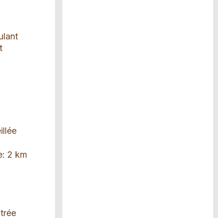
ulant
t
illée
he: 2 km
ntrée