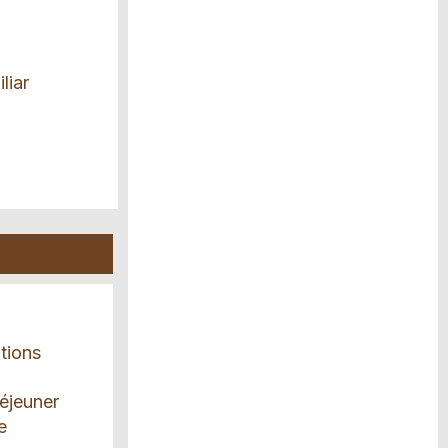
liar
tions
éjeuner
e