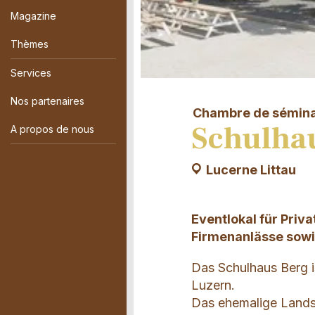
Magazine
Thèmes
Services
Nos partenaires
Chambre de séminaire
Schulha
A propos de nous
Lucerne Littau
Eventlokal für Priv
Firmenanlässe sow
Das Schulhaus Berg is
Luzern.
Das ehemalige Landsc