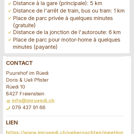
Distance à la gare (principale): 5 km
Distance de l'arrêt de train, bus ou tram: 1 km
Place de parc privée à quelques minutes
(gratuite)
Distance de la jonction de l'autoroute: 6 km
Place de parc pour motor-home à quelques
minutes (payante)
CONTACT
Annonces répréhensibles
Recommander l'annonce
Puurehof im Rüedi
Doris & Ueli Pfister
Vos commentaires sont grandement appréciés!
Recommandez cette annonce à des amis.
Rüedi 10
8427 Freienstein
info@imrueedi.ch
Commentaires généraux
079 437 91 66
Cette annonce n'est plus valable
Annonce incomplète
LIEN
Demande de réservation
https://www.imrueedi.ch/uebernachten/meeting