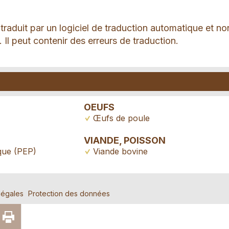
 traduit par un logiciel de traduction automatique et no
 Il peut contenir des erreurs de traduction.
OEUFS
Œufs de poule
VIANDE, POISSON
que (PEP)
Viande bovine
légales
Protection des données
s répréhensibles
nder l'annonce
GER
RECOMMANDER
IMPRIMER
tion
X
PAR E-MAIL
LA PAGE