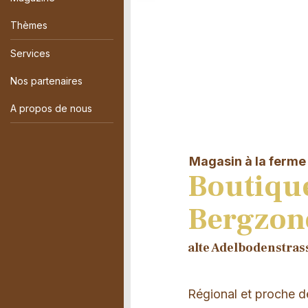
Thèmes
Services
Nos partenaires
A propos de nous
Magasin à la ferme
Boutique
Bergzon
alte Adelbodenstras
Régional et proche d