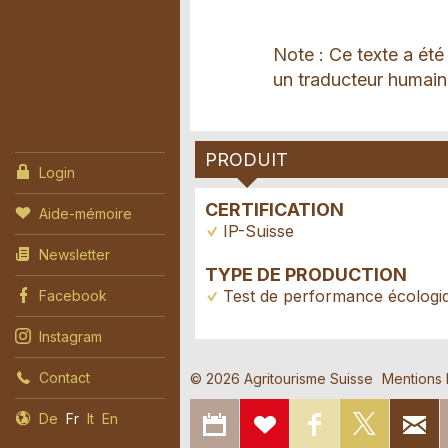
Note : Ce texte a été
un traducteur humain.
PRODUIT
Login
CERTIFICATION
Aide-mémoire
IP-Suisse
Newsletter
TYPE DE PRODUCTION
Test de performance écologi
Facebook
Instagram
Contact
© 2026 Agritourisme Suisse
Mentions 
Contact
Annonce
Recomma
EXPORTER
AJOUTER
PARTAGER
PARTA
De
Fr
It
En
Réserva
DANS LE
A L'AIDE-
SUR
SUR 