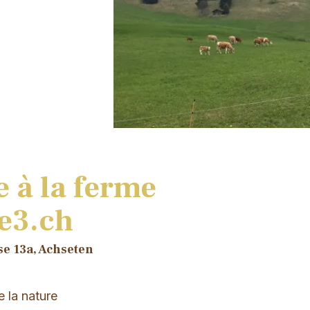
 à la ferme
e3.ch
se 13a, Achseten
e la nature