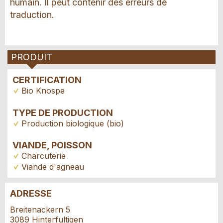
humain. Il peut contenir des erreurs de
traduction.
PRODUIT
CERTIFICATION
Bio Knospe
TYPE DE PRODUCTION
Production biologique (bio)
VIANDE, POISSON
Charcuterie
Viande d'agneau
ADRESSE
Annonces répréhensibles
Recommander l'annonce
Breitenackern 5
3089 Hinterfultigen