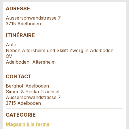
ADRESSE
Annonces répréhensibles
Recommander l'annonce
Ausserschwandstrasse 7
3715 Adelboden
Réservation
Vos commentaires sont grandement appréciés!
Recommandez cette annonce à des amis.
ITINÉRAIRE
Date de l'événement *:
Auto:
Commentaires généraux
Neben Altersheim und Skilift Zwerg in Adelboden
Nombre de participants *:
Cette annonce n'est plus valable
ÖV:
Annonce incomplète
Adelboden, Altersheim
Prénom / Nom *:
CONTACT
Berghof-Adelboden
Simon & Priska Trachsel
Entreprise / organisation:
Ausserschwandstrasse 7
3715 Adelboden
* Saisie nécessaire
CATÉGORIE
Complément d'adresse:
Contact
RECOMMANDER L'ANNONCE
Magasin à la ferme