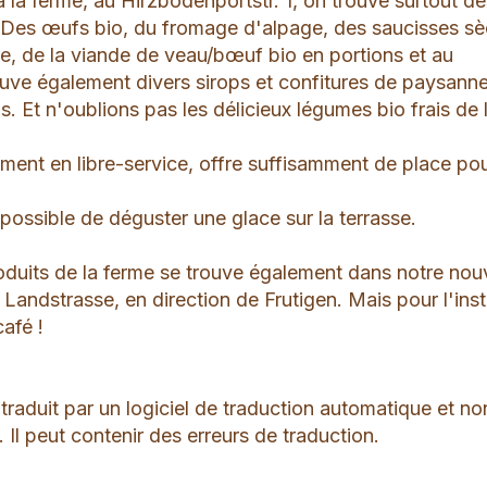
la ferme, au Hirzbodenportstr. 1, on trouve surtout d
. Des œufs bio, du fromage d'alpage, des saucisses s
ée, de la viande de veau/bœuf bio en portions et au
ouve également divers sirops et confitures de paysann
s. Et n'oublions pas les délicieux légumes bio frais de 
ement en libre-service, offre suffisamment de place po
r possible de déguster une glace sur la terrasse.
duits de la ferme se trouve également dans notre nou
a Landstrasse, en direction de Frutigen. Mais pour l'insta
afé !
 traduit par un logiciel de traduction automatique et no
 Il peut contenir des erreurs de traduction.