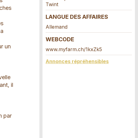
es
Twint
èches
LANGUE DES AFFAIRES
es
Allemand
la
WEBCODE
ur un
www.myfarm.ch/1kxZk5
Annonces répréhensibles
velle
nt, il
n par