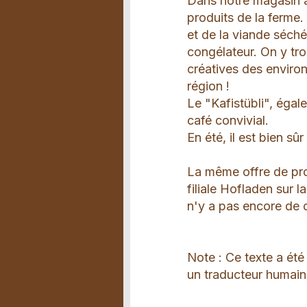
Dans notre magasin à 
produits de la ferme
et de la viande séch
congélateur. On y tr
créatives des environ
région !
Le "Kafistübli", égal
café convivial.
En été, il est bien sû
La même offre de pro
filiale Hofladen sur l
n'y a pas encore de c
Note : Ce texte a été
un traducteur humain.