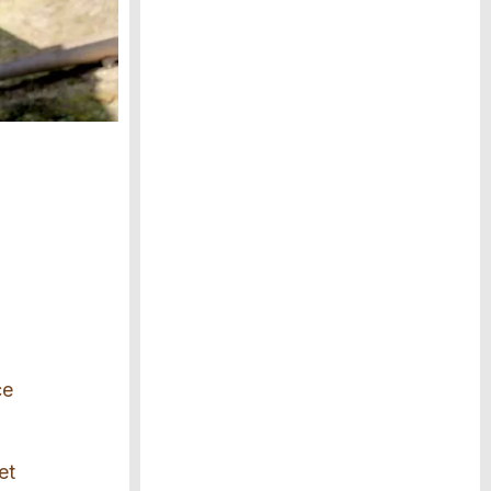
ce
et