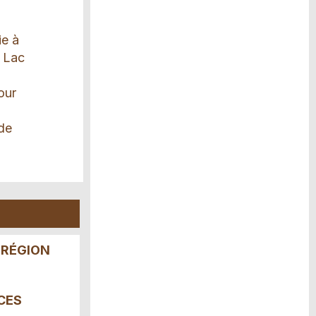
ie à
e Lac
our
 de
 RÉGION
CES