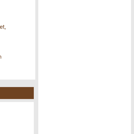
et,
n