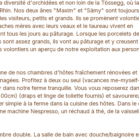
sa diversité d'orchidées et non loin de la Tössegg, où l
e Rhin. Nos deux ânes "Maxim" et "Sämy" sont toujour
es visiteurs, petits et grands. Ils se promènent volonti
ches mères avec leurs veaux et le taureau vivent en
sont tous les jours au pâturage. Lorsque les porcelets d
 sont assez grands, ils vont au pâturage et y creusent 
s volontiers un aperçu de notre exploitation aux perso
une de nos chambres d'hôtes fraîchement rénovées et
nagées. Profitez à deux ou seul (vacances me-myself
r dans notre ferme tranquille. Vous vous reposerez da
200cm) (draps et linge de toilette fournis) et savourere
er simple à la ferme dans la cuisine des hôtes. Dans le 
ne machine Nespresso, un réchaud à thé, de la vaissel
hambre double. La salle de bain avec douche/baignoire e