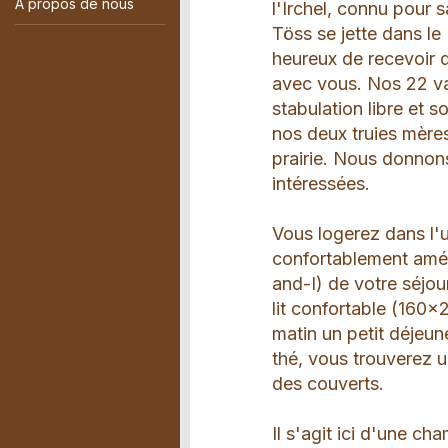
A propos de nous
l'Irchel, connu pour 
Töss se jette dans l
heureux de recevoir d
avec vous. Nos 22 va
stabulation libre et 
nos deux truies mères
prairie. Nous donnon
intéressées.
Vous logerez dans l'
confortablement amé
and-I) de votre séjou
lit confortable (160x
matin un petit déjeun
thé, vous trouverez u
des couverts.
Il s'agit ici d'une c