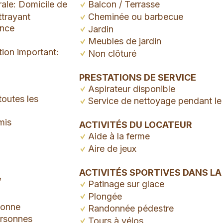
rale: Domicile de
Balcon / Terrasse
ttrayant
Cheminée ou barbecue
ance
Jardin
Meubles de jardin
tion important:
Non clôturé
PRESTATIONS DE SERVICE
Aspirateur disponible
toutes les
Service de nettoyage pendant le
mis
ACTIVITÉS DU LOCATEUR
Aide à la ferme
Aire de jeux
ACTIVITÉS SPORTIVES DANS LA
²
Patinage sur glace
Plongée
sonne
Randonnée pédestre
ersonnes
Tours à vélos