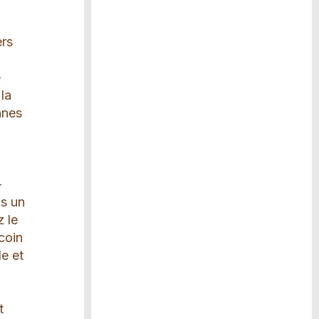
a
s
ers
e
la
nnes
-
ns un
z le
coin
le et
t