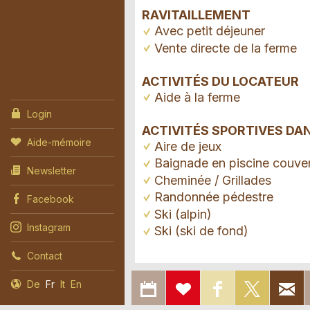
RAVITAILLEMENT
Avec petit déjeuner
Vente directe de la ferme
ACTIVITÉS DU LOCATEUR
Aide à la ferme
Login
ACTIVITÉS SPORTIVES DA
Aide-mémoire
Aire de jeux
Baignade en piscine couve
Newsletter
Cheminée / Grillades
Randonnée pédestre
Facebook
Ski (alpin)
Instagram
Ski (ski de fond)
Contact
EXPORTER
AJOUTER
PARTAGER
PARTA
De
Fr
It
En
Annonces répréhensibles
DANS LE
A L'AIDE-
SUR
SUR