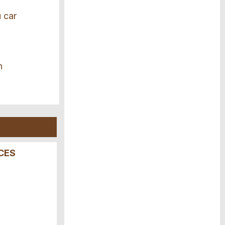
u car
n
CES