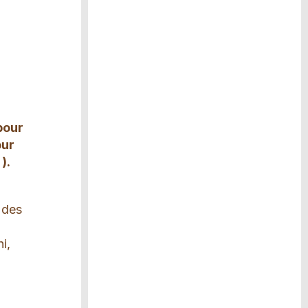
pour
our
).
r des
i,