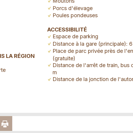
Moutons
Porcs d'élevage
Poules pondeuses
ACCESSIBILITÉ
Espace de parking
Distance à la gare (principale): 
Place de parc privée près de l'e
NS LA RÉGION
(gratuite)
Distance de l'arrêt de train, bus
rte
m
Distance de la jonction de l'auto
GER
RECOMMANDER
IMPRIMER
 X
PAR E-MAIL
LA PAGE