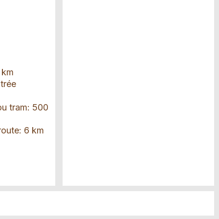
6 km
ntrée
 ou tram: 500
route: 6 km