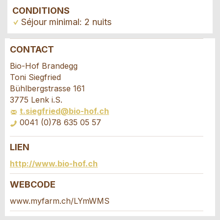
CONDITIONS
Séjour minimal: 2 nuits
CONTACT
Annonces répréhensibles
Recommander l'annonce
Bio-Hof Brandegg
Toni Siegfried
Vos commentaires sont grandement appréciés!
Recommandez cette annonce à des amis.
Bühlbergstrasse 161
3775 Lenk i.S.
t.siegfried@bio-hof.ch
Commentaires généraux
0041 (0)78 635 05 57
Cette annonce n'est plus valable
Annonce incomplète
LIEN
Demande de réservation
http://www.bio-hof.ch
Composez un message à la personne de
WEBCODE
contact pour cette annonce .
www.myfarm.ch/LYmWMS