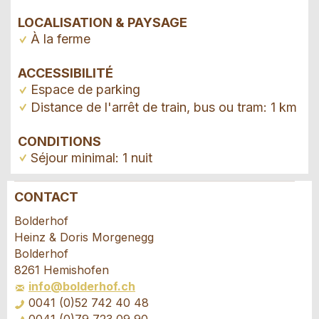
LOCALISATION & PAYSAGE
À la ferme
ACCESSIBILITÉ
Espace de parking
Distance de l'arrêt de train, bus ou tram: 1 km
CONDITIONS
Séjour minimal: 1 nuit
CONTACT
Annonces répréhensibles
Recommander l'annonce
Bolderhof
Heinz & Doris Morgenegg
Vos commentaires sont grandement appréciés!
Recommandez cette annonce à des amis.
Bolderhof
8261 Hemishofen
info@bolderhof.ch
Commentaires généraux
0041 (0)52 742 40 48
Cette annonce n'est plus valable