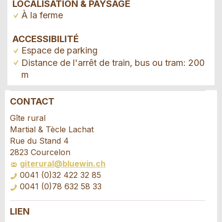
LOCALISATION & PAYSAGE
À la ferme
ACCESSIBILITÉ
Espace de parking
Distance de l'arrêt de train, bus ou tram: 200
m
CONTACT
Annonces répréhensibles
Recommander l'annonce
Gîte rural
Martial & Tècle Lachat
Vos commentaires sont grandement appréciés!
Recommandez cette annonce à des amis.
Rue du Stand 4
2823 Courcelon
giterural@bluewin.ch
Commentaires généraux
0041 (0)32 422 32 85
Cette annonce n'est plus valable
0041 (0)78 632 58 33
Annonce incomplète
LIEN