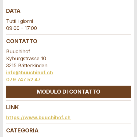
DATA
Feedback generale
Questo annuncio non è più valido
Tutti i giorni
Annuncio incompleto
09:00 - 17:00
CONTATTO
Buuchihof
Kyburgstrasse 10
3315 Bätterkinden
info@buuchihof.ch
079 747 52 47
* Ingresso richiesto
MODULO DI CONTATTO
CONSIGLIAMO L'ANNUNCIO
LINK
Nachricht
Chiudi
Contatto
https://www.buuchihof.ch
Scrivere un messaggio per tutte le persone da
CATEGORIA