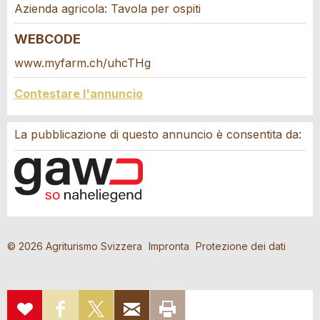
contattare per questo annuncio.
Azienda agricola: Tavola per ospiti
* Ingresso richiesto
WEBCODE
A garanzia di qualità una copia di questa e-mail è
www.myfarm.ch/uhcTHg
stata inviata a guidle
Contestare l'annuncio
SCRIVI UN MESSAGGIO
Chiudi
La pubblicazione di questo annuncio è consentita da:
Adresse
© 2026 Agriturismo Svizzera
Impronta
Protezione dei dati
AGGIUNGI
CONDIVIDI
CONDIVIDI
RACCOMANDA
STAMPARE
ALLA
SU
SU X
VIA E-MAIL