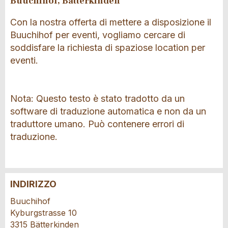
Buuchihof, Bätterkinden
Con la nostra offerta di mettere a disposizione il
Buuchihof per eventi, vogliamo cercare di
soddisfare la richiesta di spaziose location per
eventi.
Nota: Questo testo è stato tradotto da un
software di traduzione automatica e non da un
traduttore umano. Può contenere errori di
traduzione.
INDIRIZZO
Contestare l'annuncio
Consigliamo l'annuncio
Buuchihof
Kyburgstrasse 10
Il tuo feedback è molto apprezzato!
Raccomando questo annuncio agli amici.
3315 Bätterkinden