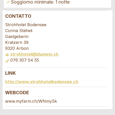
Soggiorno minimale: 1 notte
CONTATTO
Contestare l'annuncio
Consigliamo l'annuncio
Strohhotel Bodensee
Corina Stäheli
Il tuo feedback è molto apprezzato!
Raccomando questo annuncio agli amici.
Gastgeberin
Kratzern 39
9320 Arbon
Feedback generale
strohhotel@bluewin.ch
Questo annuncio non è più valido
076 307 54 55
Annuncio incompleto
LINK
Richiesta di prenotazione
http://www.strohhotelbodensee.ch
Scrivere un messaggio per tutte le persone
WEBCODE
da contattare per questo annuncio.
www.myfarm.ch/WNmySk
* Ingresso richiesto
Arrivo *