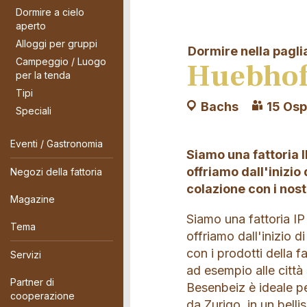
Dormire a cielo
aperto
Alloggi per gruppi
Dormire nella pagli
Campeggio / Luogo
Huebhof:
per la tenda
Tipi
Bachs
15 Osp
Speciali
Eventi / Gastronomia
Siamo una fattoria I
offriamo dall'inizio
Negozi della fattoria
colazione con i nostr
Magazine
Siamo una fattoria IP
Tema
offriamo dall'inizio d
con i prodotti della f
Servizi
ad esempio alle città
Partner di
Besenbeiz è ideale per
cooperazione
da Zurigo, in un belli