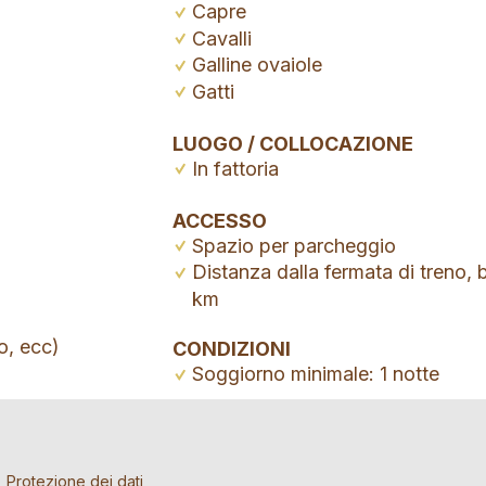
Capre
Cavalli
Galline ovaiole
Gatti
LUOGO / COLLOCAZIONE
In fattoria
ACCESSO
Spazio per parcheggio
Distanza dalla fermata di treno, 
km
o, ecc)
CONDIZIONI
Soggiorno minimale: 1 notte
a di prenotazione
re l'annuncio
iamo l'annuncio
Protezione dei dati