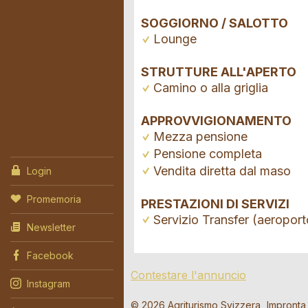
SOGGIORNO / SALOTTO
Lounge
STRUTTURE ALL'APERTO
Camino o alla griglia
APPROVVIGIONAMENTO
Mezza pensione
Pensione completa
Vendita diretta dal maso
Login
Promemoria
PRESTAZIONI DI SERVIZI
Servizio Transfer (aeroport
Newsletter
Facebook
Contestare l'annuncio
Instagram
Richiest
Contesta
Consigl
© 2026 Agriturismo Svizzera
Impronta