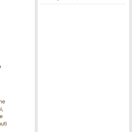
e
one
i,
re
nuti