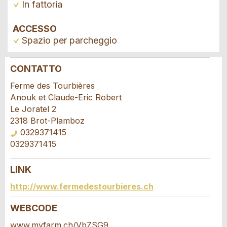
In fattoria
ACCESSO
Spazio per parcheggio
CONTATTO
Contestare l'annuncio
Consigliamo l'annuncio
Ferme des Tourbières
Anouk et Claude-Eric Robert
Il tuo feedback è molto apprezzato!
Raccomando questo annuncio agli amici.
Le Joratel 2
2318 Brot-Plamboz
0329371415
Feedback generale
0329371415
Questo annuncio non è più valido
Annuncio incompleto
LINK
Richiesta di prenotazione
http://www.fermedestourbieres.ch
Scrivere un messaggio per tutte le persone
WEBCODE
da contattare per questo annuncio.
www.myfarm.ch/VbZSG9