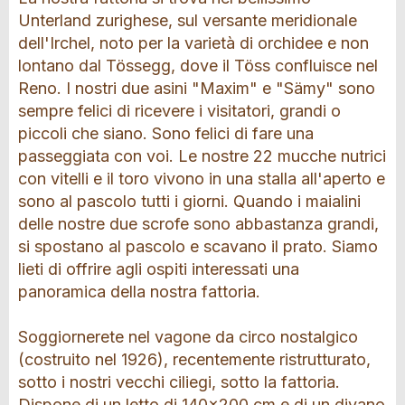
Unterland zurighese, sul versante meridionale
dell'Irchel, noto per la varietà di orchidee e non
lontano dal Tössegg, dove il Töss confluisce nel
Reno. I nostri due asini "Maxim" e "Sämy" sono
sempre felici di ricevere i visitatori, grandi o
piccoli che siano. Sono felici di fare una
passeggiata con voi. Le nostre 22 mucche nutrici
con vitelli e il toro vivono in una stalla all'aperto e
sono al pascolo tutti i giorni. Quando i maialini
delle nostre due scrofe sono abbastanza grandi,
si spostano al pascolo e scavano il prato. Siamo
lieti di offrire agli ospiti interessati una
panoramica della nostra fattoria.
Soggiornerete nel vagone da circo nostalgico
(costruito nel 1926), recentemente ristrutturato,
sotto i nostri vecchi ciliegi, sotto la fattoria.
Dispone di un letto di 140x200 cm e di un divano