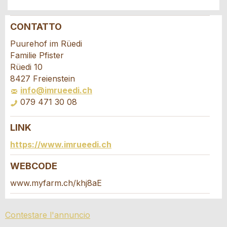
CONTATTO
Contestare l'annuncio
Consigliamo l'annuncio
Puurehof im Rüedi
Familie Pfister
Il tuo feedback è molto apprezzato!
Raccomando questo annuncio agli amici.
Rüedi 10
8427 Freienstein
info@imrueedi.ch
Feedback generale
079 471 30 08
Questo annuncio non è più valido
Annuncio incompleto
LINK
Richiesta di prenotazione
https://www.imrueedi.ch
Scrivere un messaggio per tutte le persone
WEBCODE
da contattare per questo annuncio.
www.myfarm.ch/khj8aE
* Ingresso richiesto
Arrivo *
Contestare l'annuncio
Open