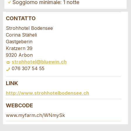
Soggiorno minimale: 1 notte
CONTATTO
Contestare l'annuncio
Consigliamo l'annuncio
Strohhotel Bodensee
Corina Stäheli
Il tuo feedback è molto apprezzato!
Raccomando questo annuncio agli amici.
Gastgeberin
Kratzern 39
9320 Arbon
Feedback generale
strohhotel@bluewin.ch
Questo annuncio non è più valido
076 307 54 55
Annuncio incompleto
LINK
Richiesta di prenotazione
http://www.strohhotelbodensee.ch
Scrivere un messaggio per tutte le persone
WEBCODE
da contattare per questo annuncio.
www.myfarm.ch/WNmySk
* Ingresso richiesto
Arrivo *