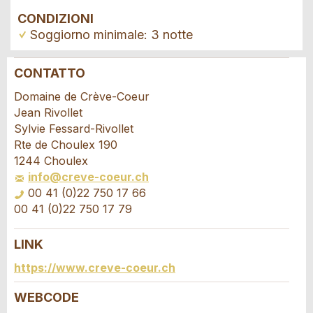
CONDIZIONI
Soggiorno minimale: 3 notte
CONTATTO
Contestare l'annuncio
Consigliamo l'annuncio
Domaine de Crève-Coeur
Jean Rivollet
Il tuo feedback è molto apprezzato!
Raccomando questo annuncio agli amici.
Sylvie Fessard-Rivollet
Rte de Choulex 190
1244 Choulex
Feedback generale
info@creve-coeur.ch
Questo annuncio non è più valido
00 41 (0)22 750 17 66
Annuncio incompleto
00 41 (0)22 750 17 79
LINK
Richiesta di prenotazione
https://www.creve-coeur.ch
Scrivere un messaggio per tutte le persone
WEBCODE