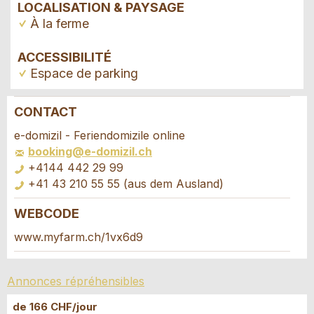
LOCALISATION & PAYSAGE
À la ferme
ACCESSIBILITÉ
Espace de parking
CONTACT
Annonces répréhensibles
Recommander l'annonce
e-domizil - Feriendomizile online
booking@e-domizil.ch
Vos commentaires sont grandement appréciés!
Recommandez cette annonce à des amis.
+4144 442 29 99
+41 43 210 55 55 (aus dem Ausland)
Commentaires généraux
WEBCODE
Cette annonce n'est plus valable
Demande de réservation
Annonce incomplète
www.myfarm.ch/1vx6d9
Composez un message à la personne de
Annonces répréhensibles
contact pour cette annonce .
de 166 CHF/jour
© 2026 Agritourisme Suisse
Mentions légales