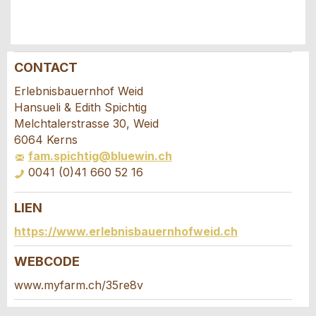
CONTACT
Annonces répréhensibles
Recommander l'annonce
Erlebnisbauernhof Weid
Hansueli & Edith Spichtig
Vos commentaires sont grandement appréciés!
Recommandez cette annonce à des amis.
Melchtalerstrasse 30, Weid
6064 Kerns
fam.spichtig@bluewin.ch
Commentaires généraux
0041 (0)41 660 52 16
Cette annonce n'est plus valable
Annonce incomplète
LIEN
Demande de réservation
https://www.erlebnisbauernhofweid.ch
Composez un message à la personne de
WEBCODE
contact pour cette annonce .
www.myfarm.ch/35re8v