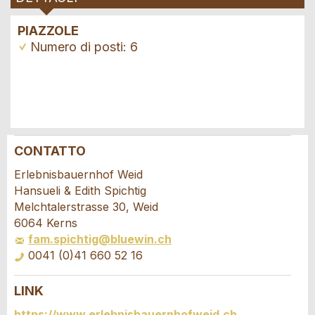
PIAZZOLE
Numero di posti: 6
CONTATTO
Contestare l'annuncio
Consigliamo l'annuncio
Erlebnisbauernhof Weid
Hansueli & Edith Spichtig
Il tuo feedback è molto apprezzato!
Raccomando questo annuncio agli amici.
Melchtalerstrasse 30, Weid
6064 Kerns
fam.spichtig@bluewin.ch
Feedback generale
0041 (0)41 660 52 16
Questo annuncio non è più valido
Annuncio incompleto
LINK
Richiesta di prenotazione
https://www.erlebnisbauernhofweid.ch