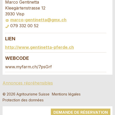
Marco Gentinetta
Vos commentaires sont grandement appréciés!
Recommandez cette annonce à des amis.
Kleegärtenstrasse 12
3930 Visp
marco-gentinetta@gmx.ch
Commentaires généraux
079 332 00 52
Cette annonce n'est plus valable
Annonce incomplète
LIEN
Demande de réservation
http://www.gentinetta-pferde.ch
Composez un message à la personne de
WEBCODE
contact pour cette annonce .
www.myfarm.ch/7psGrf
* Saisie nécessaire
Accès *
Annonces répréhensibles
Ouvrir
RECOMMANDER L'ANNONCE
un
Départ
AOÛT
2026
© 2026 Agritourisme Suisse
Mentions légales
calendri
Ouvrir
Protection des données
Nachricht
Fermer
Lu
Ma
Me
Je
Ve
Sa
Di
un
AOÛT
2026
calendri
DEMANDE DE RÉSERVATION