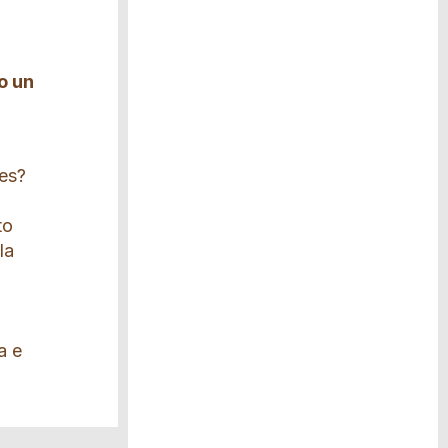
o un
ses?
to
la
a e