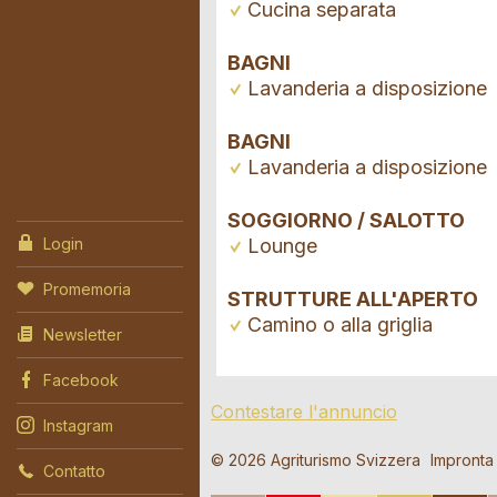
Cucina separata
BAGNI
Lavanderia a disposizione
BAGNI
Lavanderia a disposizione
SOGGIORNO / SALOTTO
Lounge
Login
Promemoria
STRUTTURE ALL'APERTO
Camino o alla griglia
Newsletter
Facebook
Contestare l'annuncio
Instagram
Richiest
Contesta
Consigl
© 2026 Agriturismo Svizzera
Impronta
Contatto