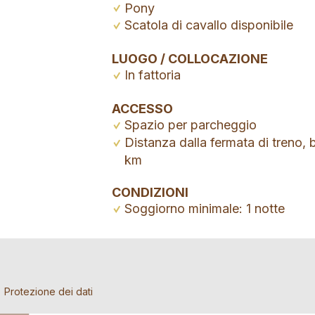
Pony
Scatola di cavallo disponibile
LUOGO / COLLOCAZIONE
In fattoria
ACCESSO
Spazio per parcheggio
Distanza dalla fermata di treno, 
km
CONDIZIONI
Soggiorno minimale: 1 notte
a di prenotazione
re l'annuncio
iamo l'annuncio
Protezione dei dati