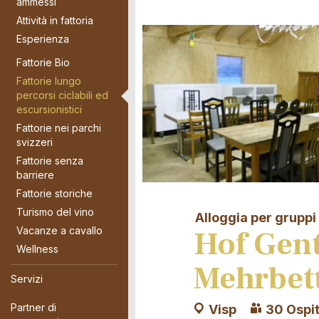
ammessi
Attività in fattoria
Esperienza
Fattorie Bio
Fattorie lungo
percorsi ciclabili ed
escursionistici
Fattorie nei parchi
svizzeri
Fattorie senza
barriere
Fattorie storiche
Turismo del vino
Alloggia per gruppi
Hof Gent
Vacanze a cavallo
Wellness
Mehrbet
Servizi
Partner di
Visp
30 Ospit