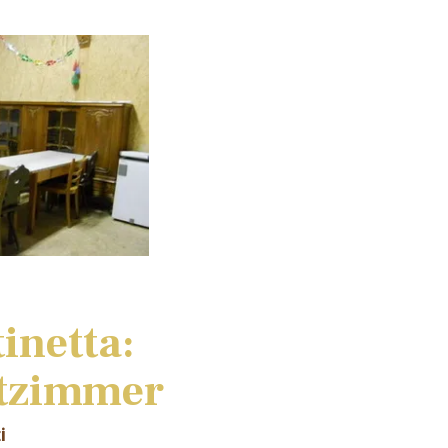
inetta:
tzimmer
i